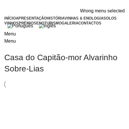
ADD ANYTHING HERE OR JUST REMOVE IT…
Wrong menu selected
INÍCIO
APRESENTAÇÃO
HISTÓRIA
VINHAS & ENOLOGIA
SOLOS
VINHOS
PRÉMIOS
ENOTURISMO
GALERIA
CONTACTOS
Menu
Menu
Casa do Capitão-mor Alvarinho
Sobre-Lias
CASA DO CAPITÃO-MOR ALVARINHO SOBRE-
LIAS