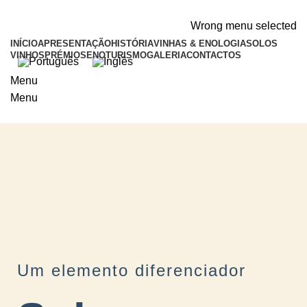
ADD ANYTHING HERE OR JUST REMOVE IT…
Wrong menu selected
INÍCIO
APRESENTAÇÃO
HISTÓRIA
VINHAS & ENOLOGIA
SOLOS
VINHOS
PRÉMIOS
ENOTURISMO
GALERIA
CONTACTOS
Menu
Menu
Um elemento diferenciador