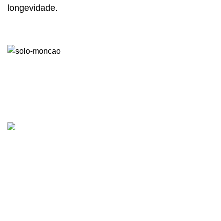
longevidade.
Contactos
Rua Dr. Teotónio da Fonseca, nº 171
4755-490 Rio Covo (Santa Eulália)
Barcelos
+351 961 450 809