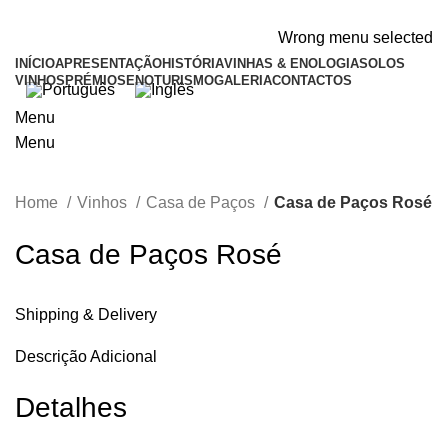
ADD ANYTHING HERE OR JUST REMOVE IT…
Wrong menu selected
INÍCIO
APRESENTAÇÃO
HISTÓRIA
VINHAS & ENOLOGIA
SOLOS
VINHOS
PRÉMIOS
ENOTURISMO
GALERIA
CONTACTOS
Menu
Menu
Home
Vinhos
Casa de Paços
Casa de Paços Rosé
Casa de Paços Rosé
Shipping & Delivery
Descrição Adicional
Detalhes